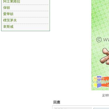
阿士東維拉
保頓
愛華頓
樸茨茅夫
韋斯咸
足球
回應