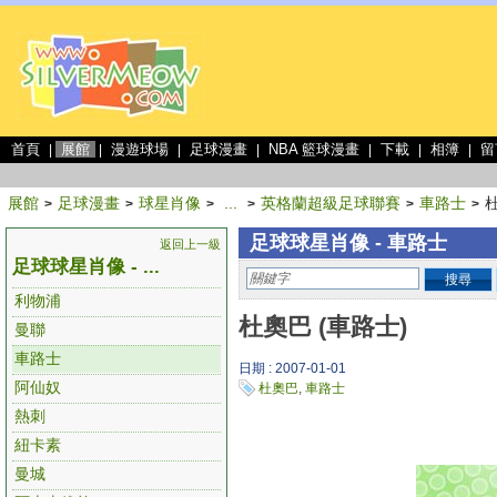
首頁
展館
漫遊球場
足球漫畫
NBA 籃球漫畫
下載
相簿
留
|
|
|
|
|
|
|
展館
足球漫畫
球星肖像
...
英格蘭超級足球聯賽
車路士
杜
>
>
>
>
>
>
足球球星肖像 - 車路士
返回上一級
足球球星肖像 - ...
搜尋
利物浦
杜奧巴 (車路士)
曼聯
車路士
日期 : 2007-01-01
阿仙奴
杜奧巴
,
車路士
熱刺
紐卡素
曼城