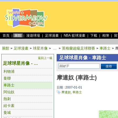
首頁
展館
漫遊球場
足球漫畫
NBA 籃球漫畫
下載
相簿
留
|
|
|
|
|
|
|
展館
足球漫畫
球星肖像
...
英格蘭超級足球聯賽
車路士
摩
>
>
>
>
>
>
足球球星肖像 - 車路士
返回上一級
足球球星肖像 - ...
搜尋
利物浦
摩連奴 (車路士)
曼聯
車路士
日期 : 2007-01-01
阿仙奴
摩連奴
,
車路士
熱刺
紐卡素
曼城