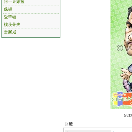
阿士東維拉
保頓
愛華頓
樸茨茅夫
韋斯咸
足球
回應