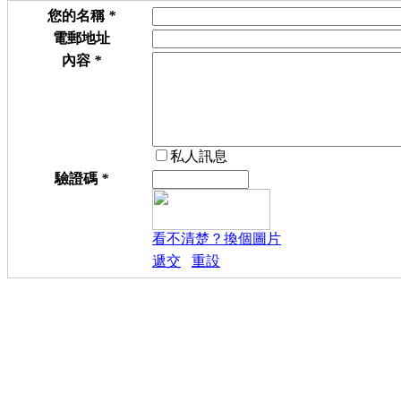
您的名稱
*
電郵地址
內容
*
私人訊息
驗證碼
*
看不清楚？換個圖片
遞交
重設