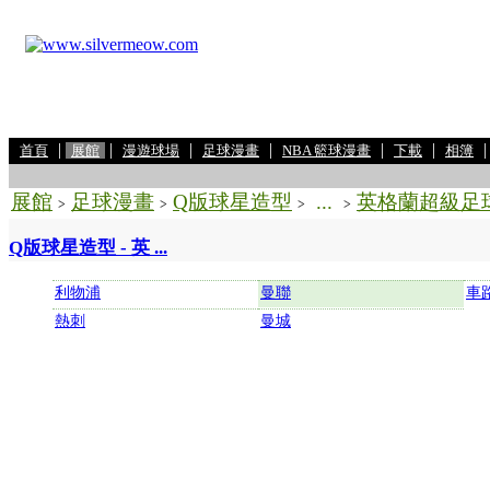
|
|
|
|
|
|
首頁
展館
漫遊球場
足球漫畫
NBA 籃球漫畫
下載
相簿
展館
足球漫畫
Q版球星造型
...
英格蘭超級足
>
>
>
>
Q版球星造型 - 英 ...
利物浦
曼聯
車
熱刺
曼城