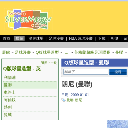
首頁
展館
漫遊球場
足球漫畫
NBA 籃球漫畫
下載
相簿
留
|
|
|
|
|
|
|
展館
足球漫畫
Q版球星造型
...
英格蘭超級足球聯賽
曼聯
>
>
>
>
>
>
Q版球星造型 - 曼聯
返回上一級
Q版球星造型 - 英 ...
搜尋
利物浦
朗尼 (曼聯)
曼聯
車路士
日期 : 2009-01-01
阿仙奴
曼聯
,
朗尼
熱刺
曼城