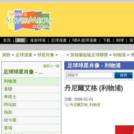
首頁
展館
漫遊球場
足球漫畫
NBA 籃球漫畫
下載
相簿
留
|
|
|
|
|
|
|
展館
足球漫畫
球星肖像
...
英格蘭超級足球聯賽
利物浦
>
>
>
>
>
>
足球球星肖像 - 利物浦
返回上一級
足球球星肖像 - ...
搜尋
利物浦
丹尼爾艾格 (利物浦)
曼聯
車路士
日期 : 2006-01-01
阿仙奴
丹尼爾艾格
,
利物浦
熱刺
紐卡素
曼城