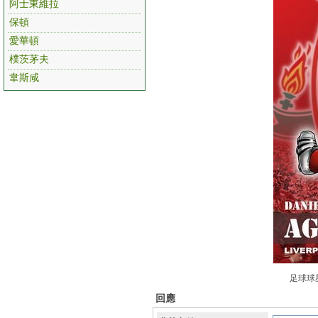
阿士東維拉
保頓
愛華頓
樸茨茅夫
韋斯咸
足球球星
回應