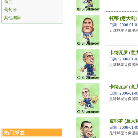
荷兰
葡萄牙
其他国家
托蒂 (意大利)
日期 : 2006-01-0
足球球星肖像漫画 
卡纳瓦罗 (意
日期 : 2006-01-0
足球球星肖像漫画 
卡纳瓦罗 (意
日期 : 2006-01-0
足球球星肖像漫画 
皮耶罗 (意大利
日期 : 2006-01-0
热门标签
足球球星肖像漫画 