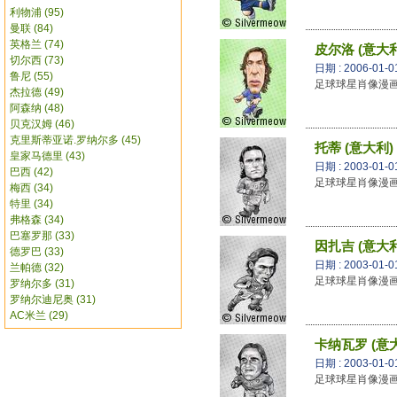
利物浦 (95)
曼联 (84)
英格兰 (74)
皮尔洛 (意大利
切尔西 (73)
日期 : 2006-01-0
鲁尼 (55)
足球球星肖像漫画 
杰拉德 (49)
阿森纳 (48)
贝克汉姆 (46)
克里斯蒂亚诺.罗纳尔多 (45)
托蒂 (意大利)
皇家马德里 (43)
日期 : 2003-01-0
巴西 (42)
足球球星肖像漫画 
梅西 (34)
特里 (34)
弗格森 (34)
巴塞罗那 (33)
因扎吉 (意大利
德罗巴 (33)
日期 : 2003-01-0
兰帕德 (32)
足球球星肖像漫画 
罗纳尔多 (31)
罗纳尔迪尼奥 (31)
AC米兰 (29)
卡纳瓦罗 (意
日期 : 2003-01-0
足球球星肖像漫画 