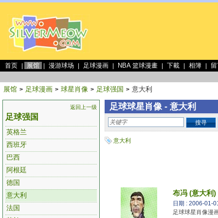
首页
展馆
漫游球场
足球漫画
NBA 篮球漫畫
下載
相簿
留
|
|
|
|
|
|
|
展馆
足球漫画
球星肖像
足球强国
意大利
>
>
>
>
足球球星肖像 - 意大利
返回上一级
足球强国
搜寻
英格兰
意大利
西班牙
巴西
阿根廷
德国
布冯 (意大利)
意大利
日期 : 2006-01-0
法国
足球球星肖像漫画 