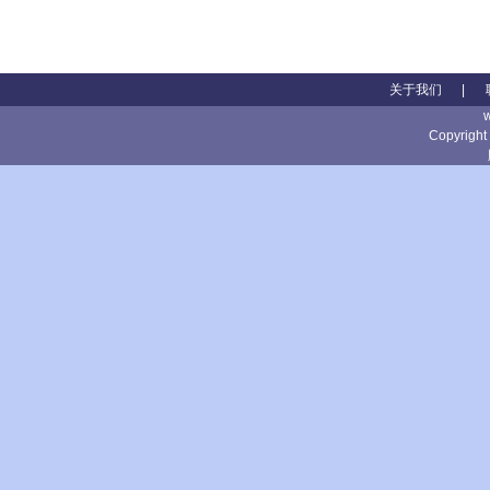
关于我们
|
Copyright