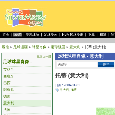
首页
展馆
漫游球场
足球漫画
NBA 篮球漫畫
下載
相簿
留
|
|
|
|
|
|
|
展馆
足球漫画
球星肖像
足球强国
意大利
托蒂 (意大利)
>
>
>
>
>
足球球星肖像 - 意大利
返回上一级
足球球星肖像 - ...
搜寻
英格兰
托蒂 (意大利)
西班牙
巴西
日期 : 2006-01-01
阿根廷
意大利
,
托蒂
德国
意大利
法国