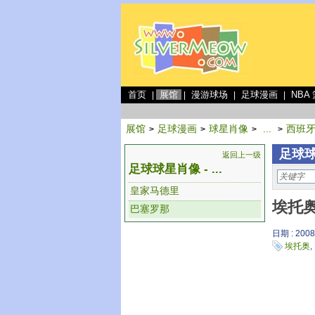
首页
展馆
漫游球场
足球漫画
NBA
|
|
|
|
展馆
足球漫画
球星肖像
...
西班
>
>
>
>
足球球
返回上一级
足球球星肖像 - ...
皇家马德里
埃托奥
巴塞罗那
日期 : 2008
埃托奥
,