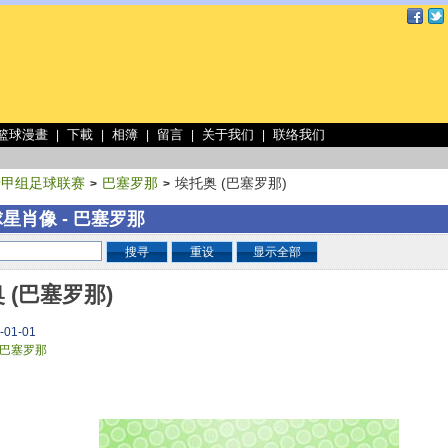
 篮球漫畫
下載
相簿
留言
关于我们
联络我们
|
|
|
|
|
牙甲组足球联赛
巴塞罗那
埃托奥 (巴塞罗那)
>
>
星肖像 - 巴塞罗那
搜寻
重设
显示全部
 (巴塞罗那)
-01-01
巴塞罗那