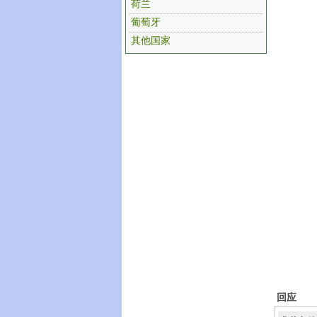
荷兰
葡萄牙
其他国家
回应