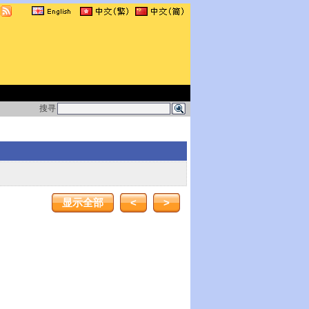
搜寻
显示全部
<
>