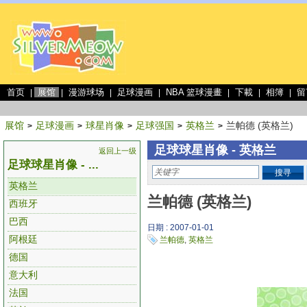
首页
展馆
漫游球场
足球漫画
NBA 篮球漫畫
下載
相簿
留
|
|
|
|
|
|
|
展馆
足球漫画
球星肖像
足球强国
英格兰
兰帕德 (英格兰)
>
>
>
>
>
足球球星肖像 - 英格兰
返回上一级
足球球星肖像 - ...
搜寻
英格兰
兰帕德 (英格兰)
西班牙
巴西
日期 : 2007-01-01
阿根廷
兰帕德
,
英格兰
德国
意大利
法国