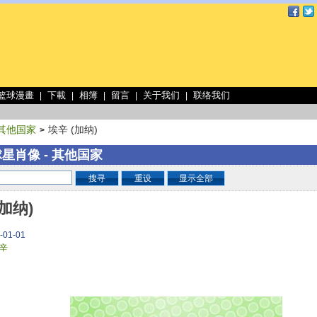
 篮球漫畫
下載
相簿
留言
关于我们
联络我们
|
|
|
|
|
其他国家
埃辛 (加纳)
>
星肖像 - 其他国家
搜寻
重设
显示全部
(加纳)
-01-01
辛