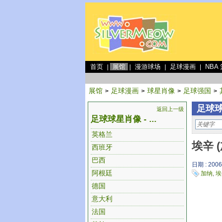
首页
展馆
漫游球场
足球漫画
NBA
|
|
|
|
展馆
足球漫画
球星肖像
足球强国
>
>
>
>
足球球
返回上一级
足球球星肖像 - ...
英格兰
埃辛 
西班牙
巴西
日期 : 2006
阿根廷
加纳
,
埃
德国
意大利
法国