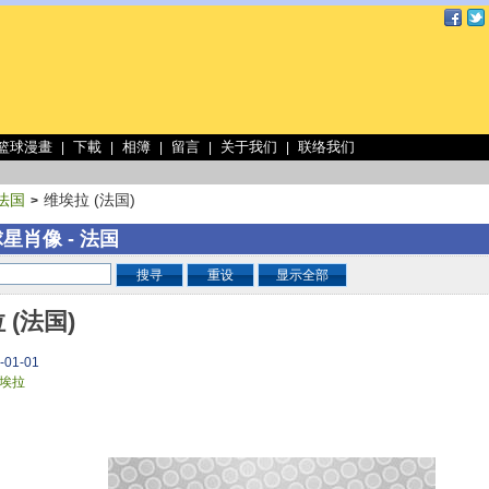
 篮球漫畫
下載
相簿
留言
关于我们
联络我们
|
|
|
|
|
法国
维埃拉 (法国)
>
星肖像 - 法国
搜寻
重设
显示全部
 (法国)
-01-01
埃拉