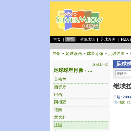
首页
展馆
漫游球场
足球漫画
NBA
|
|
|
|
展馆
足球漫画
球星肖像
足球强国
>
>
>
>
足球球
返回上一级
足球球星肖像 - ...
英格兰
维埃拉
西班牙
巴西
日期 : 2003
阿根廷
法国
,
维
德国
意大利
法国