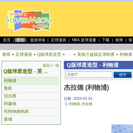
首页
展馆
漫游球场
足球漫画
NBA 篮球漫畫
下載
相簿
留
|
|
|
|
|
|
|
展馆
足球漫画
Q版球星造型
...
英格兰超级足球联赛
利物浦
>
>
>
>
>
Q版球星造型 - 利物浦
返回上一级
Q版球星造型 - 英 ...
搜寻
利物浦
杰拉德 (利物浦)
曼联
切尔西
日期 : 2010-01-01
阿森纳
利物浦
,
杰拉德
托特纳姆热刺
曼城