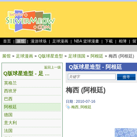
首页
展馆
漫游球场
足球漫画
NBA 篮球漫畫
下載
相簿
留
|
|
|
|
|
|
|
展馆
足球漫画
Q版球星造型
足球强国
阿根廷
梅西 (阿根廷)
>
>
>
>
>
Q版球星造型 - 阿根廷
返回上一级
Q版球星造型 - 足 ...
搜寻
英格兰
梅西 (阿根廷)
西班牙
巴西
日期 : 2010-07-16
阿根廷
梅西
,
阿根廷
德国
意大利
法国