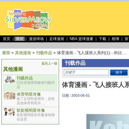
首页
展馆
漫游球场
足球漫画
NBA 篮球漫畫
下載
相簿
留
|
|
|
|
|
|
|
展馆
其他漫画
刊载作品
体育漫画 - 飞人接班人系列(1) - 科比 ...
>
>
>
刊载作品
返回上一级
其他漫画
搜寻
刊载作品
已往在报章和媒体刊载作
体育漫画 - 飞人接班人系
品
体育明星肖像
日期 : 2003-06-01
除了足球和篮球外，还有
其他体育明星肖 ...
歌影视明星肖像
歌影视明星的肖像漫画都
在这里