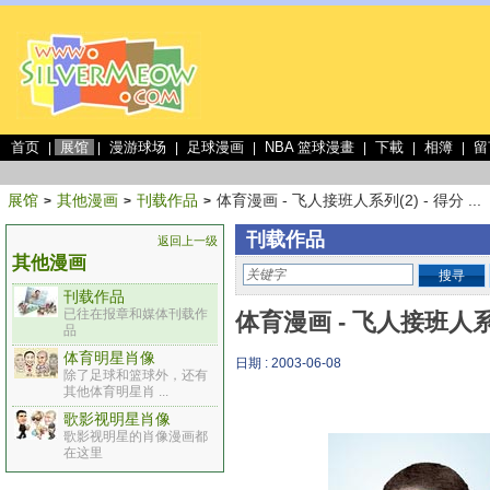
首页
展馆
漫游球场
足球漫画
NBA 篮球漫畫
下載
相簿
留
|
|
|
|
|
|
|
展馆
其他漫画
刊载作品
体育漫画 - 飞人接班人系列(2) - 得分 ...
>
>
>
刊载作品
返回上一级
其他漫画
搜寻
刊载作品
已往在报章和媒体刊载作
体育漫画 - 飞人接班人系
品
体育明星肖像
日期 : 2003-06-08
除了足球和篮球外，还有
其他体育明星肖 ...
歌影视明星肖像
歌影视明星的肖像漫画都
在这里