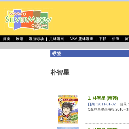
首页
展馆
漫游球场
足球漫画
NBA 篮球漫畫
下載
相簿
留
|
|
|
|
|
|
|
标签
朴智星
1. 朴智星 (南韩)
日期 : 2011-01-02
| 目录 
Q版球星漫画海报 2010 - 