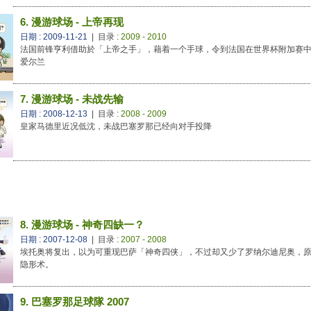
6. 漫游球场 - 上帝再现
日期 : 2009-11-21
| 目录 :
2009 - 2010
法国前锋亨利借助於「上帝之手」，藉着一个手球，令到法国在世界杯附加赛
爱尔兰
7. 漫游球场 - 未战先输
日期 : 2008-12-13
| 目录 :
2008 - 2009
皇家马德里近况低沈，未战巴塞罗那已经向对手投降
8. 漫游球场 - 神奇四缺一？
日期 : 2007-12-08
| 目录 :
2007 - 2008
埃托奥将复出，以为可重现巴萨「神奇四侠」，不过却又少了罗纳尔迪尼奥，
隐形术。
9. 巴塞罗那足球隊 2007