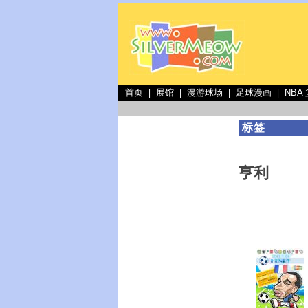
首页
展馆
漫游球场
足球漫画
NBA
|
|
|
|
标签
亨利