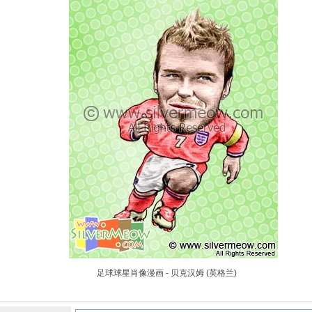
足球球星肖像漫画 - 贝克汉姆 (英格兰)