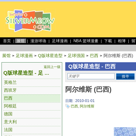
首页
展馆
漫游球场
足球漫画
NBA 篮球漫畫
下載
相簿
留
|
|
|
|
|
|
|
展馆
足球漫画
Q版球星造型
足球强国
巴西
阿尔维斯 (巴西)
>
>
>
>
>
Q版球星造型 - 巴西
返回上一级
Q版球星造型 - 足 ...
搜寻
英格兰
阿尔维斯 (巴西)
西班牙
巴西
日期 : 2010-01-01
阿根廷
巴西
,
阿尔维斯
德国
意大利
法国