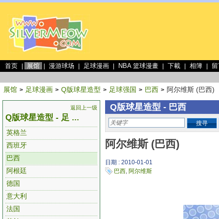
首页
展馆
漫游球场
足球漫画
NBA 篮球漫畫
下載
相簿
留
|
|
|
|
|
|
|
展馆
足球漫画
Q版球星造型
足球强国
巴西
阿尔维斯 (巴西)
>
>
>
>
>
Q版球星造型 - 巴西
返回上一级
Q版球星造型 - 足 ...
搜寻
英格兰
阿尔维斯 (巴西)
西班牙
巴西
日期 : 2010-01-01
阿根廷
巴西
,
阿尔维斯
德国
意大利
法国